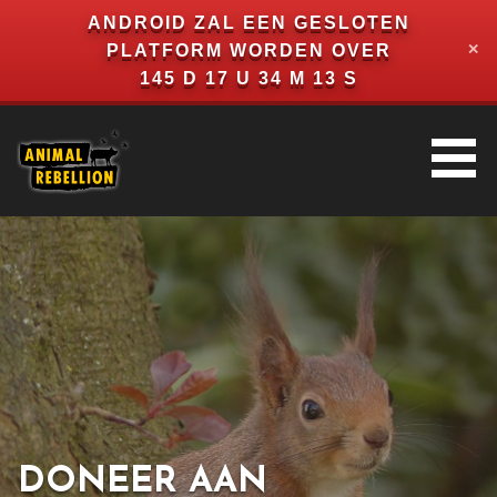
ANDROID ZAL EEN GESLOTEN
PLATFORM WORDEN OVER
✕
145 D 17 U 34 M 13 S
ANIMAL REBELLION
NETHERLANDS
DONEER AAN