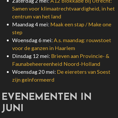
Zaterdag 2 mei
:
A12 blokkade bij Utrecht:
Samen voor klimaatrechtvaardigheid, in het
centrum van het land
Maandag 4 mei
:
Maak een stap / Make one
step
Woensdag 6 mei
:
A.s. maandag: rouwstoet
voor de ganzen in Haarlem
Dinsdag 12 mei
:
Brieven aan Provincie- &
Faunabeheereenheid Noord-Holland
Woensdag 20 mei
:
De eiereters van Soest
zijn geïnformeerd
EVENEMENTEN IN
JUNI